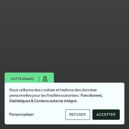
COTTÉVRARD
Nous utilisons des cookies et traitons des données
Utilisation
Télécharger les portraits
personnelles pour les finalités suivantes :
Fonctionnel,
Statistiques & Contenu externe intégré
.
des
Cottévrard
données
Inter Caux Vexin
Personnaliser
REFUSER
ACCEPTER
personnelles