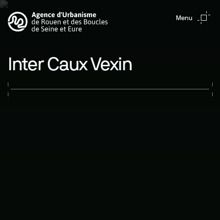
Aller au contenu principal
Menu
Inter Caux Vexin