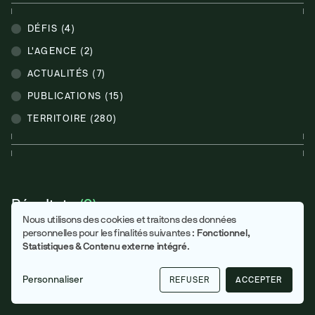
DÉFIS (4)
L'AGENCE (2)
ACTUALITÉS (7)
PUBLICATIONS (15)
TERRITOIRE (280)
Résultats
(0)
Nous utilisons des cookies et traitons des données
Utilisation
personnelles pour les finalités suivantes :
Fonctionnel,
Statistiques & Contenu externe intégré
.
des
données
Personnaliser
REFUSER
ACCEPTER
personnelles