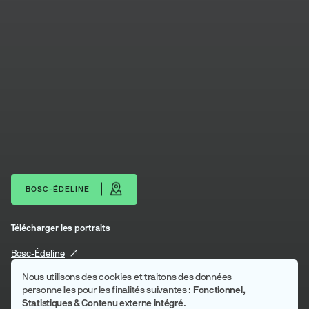
BOSC-ÉDELINE
Nous utilisons des cookies et traitons des données
Utilisation
Télécharger les portraits
personnelles pour les finalités suivantes :
Fonctionnel,
Statistiques & Contenu externe intégré
.
des
Bosc-Édeline
données
Inter Caux Vexin
Personnaliser
REFUSER
ACCEPTER
personnelles