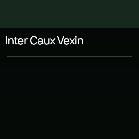
Aller au contenu principal
Menu
Inter Caux Vexin