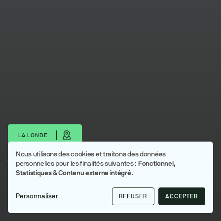
LA LONDE
Nous utilisons des cookies et traitons des données
Utilisation
Télécharger les portraits
personnelles pour les finalités suivantes :
Fonctionnel,
Statistiques & Contenu externe intégré
.
des
La Londe
données
Métropole Rouen Normandie
Personnaliser
REFUSER
ACCEPTER
personnelles