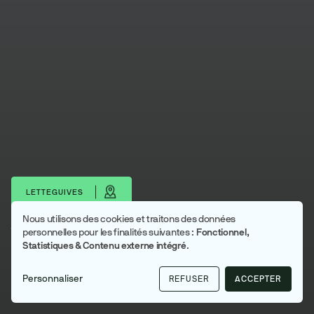
LETTEGUIVES
Nous utilisons des cookies et traitons des données
Utilisation
Télécharger les portraits
personnelles pour les finalités suivantes :
Fonctionnel,
Statistiques & Contenu externe intégré
.
des
Letteguives
données
Lyons Andelle
Personnaliser
REFUSER
ACCEPTER
personnelles