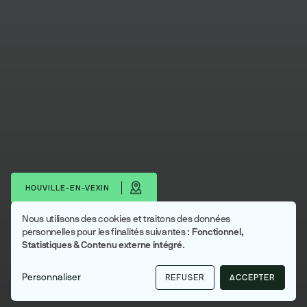
HOUVILLE-EN-VEXIN
Nous utilisons des cookies et traitons des données
Utilisation
Télécharger les portraits
personnelles pour les finalités suivantes :
Fonctionnel,
Statistiques & Contenu externe intégré
.
des
Houville-en-Vexin
données
Lyons Andelle
Personnaliser
REFUSER
ACCEPTER
personnelles