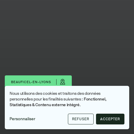
BEAUFICEL-EN-LYONS
Nous utilisons des cookies et traitons des données
Utilisation
Télécharger les portraits
personnelles pour les finalités suivantes :
Fonctionnel,
Statistiques & Contenu externe intégré
.
des
Beauficel-en-Lyons
données
Lyons Andelle
Personnaliser
REFUSER
ACCEPTER
personnelles