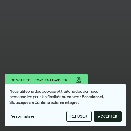
RONCHEROLLES-SUR-LE-VIVIER
Nous utilisons des cookies et traitons des données
Utilisation
Télécharger les portraits
personnelles pour les finalités suivantes :
Fonctionnel,
Statistiques & Contenu externe intégré
.
des
Roncherolles-sur-le-Vivier
données
Métropole Rouen Normandie
Personnaliser
REFUSER
ACCEPTER
personnelles