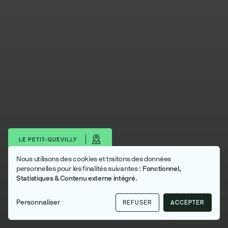
LE PETIT-QUEVILLY
Nous utilisons des cookies et traitons des données
Utilisation
Télécharger les portraits
personnelles pour les finalités suivantes :
Fonctionnel,
Statistiques & Contenu externe intégré
.
des
Le Petit-Quevilly
données
Métropole Rouen Normandie
Personnaliser
REFUSER
ACCEPTER
personnelles